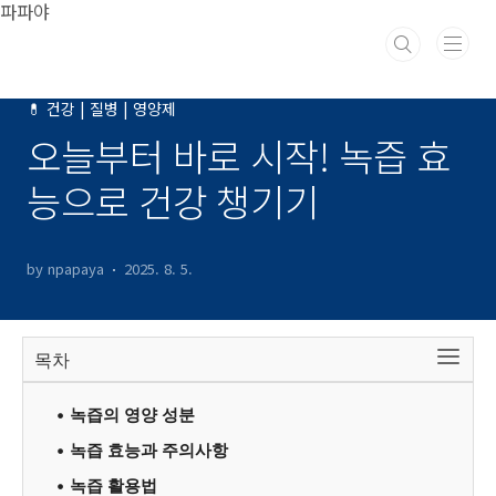
본문 바로가기
파파야
💊 건강 | 질병 | 영양제
오늘부터 바로 시작! 녹즙 효
능으로 건강 챙기기
by npapaya
2025. 8. 5.
목차
녹즙의 영양 성분
녹즙 효능과 주의사항
녹즙 활용법