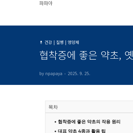
본문 바로가기
파파야
💊 건강 | 질병 | 영양제
협착증에 좋은 약초, 
by npapaya
2025. 9. 25.
목차
협착증에 좋은 약초의 작용 원리
대표 약초 4종과 활용 팁